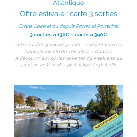
Atlantique
Offre estivale : carte 3 sorties
Erdre, Loire et ou depuis Pornic et Pornichet
3 sorties à 130€ – carte à 390€
*offre valable jusqu’au 31 août – souscription à la
Capitainerie (Ile de Versailles – Nantes)
A découvrir aux portes ouvertes du week-end du
29 et 30 août 2026 –
9h à 12h30 / 14h à 18h