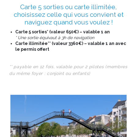
Carte 5 sorties ou carte illimitée,
choisissez celle qui vous convient et
naviguez quand vous voulez !
Carte 5 sorties* (valeur 650€) – valable 1 an
* Une sortie équivaut à 3h de navigation
Carte illimitée** (valeur 3360€) – valable 1 an avec
le permis offert
** payable en 12 fois, valable pour 2 pilotes (membres
du même foyer : conjoint ou enfants)